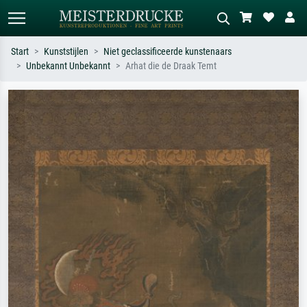
Start
Kunststijlen
Niet geclassificeerde kunstenaars
Unbekannt Unbekannt
Arhat die de Draak Temt
Standaard zoeken
AI-beeldzoeker
Zoek op kunstenaar, titel of stijl – bijv.
Beschrijf de scène – bijv. groene
Monet, Sterrennacht, impressionisme,
weide, abstract met veel rood, donker
Hokusai-golf, naakt.
olieverfschilderij, staand naakt naast
een boom.