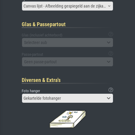
Canvas lijst - Afbeelding gespiegeld aan de zijkant
Glas & Passepartout
Glas (inclusief achterbord)
Selecteer aub
Passe-partout
Geen passe-partout
Diversen & Extra's
Foto hanger
Gekartelde fotohanger