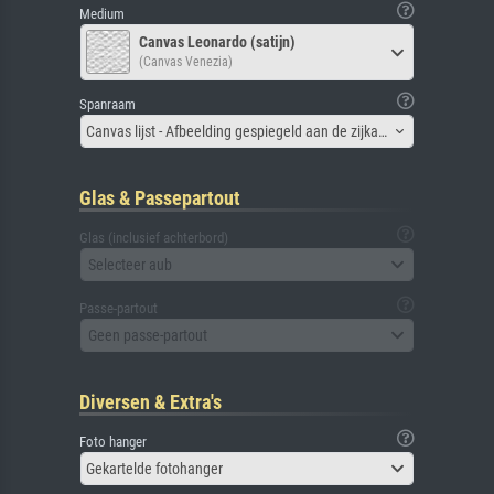
Medium
Canvas Leonardo (satijn)
(Canvas Venezia)
Spanraam
Canvas lijst - Afbeelding gespiegeld aan de zijkant
Glas & Passepartout
Glas (inclusief achterbord)
Selecteer aub
Passe-partout
Geen passe-partout
Diversen & Extra's
Foto hanger
Gekartelde fotohanger