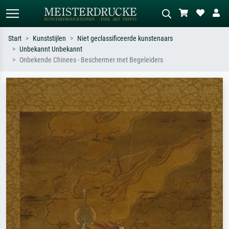
Start
Kunststijlen
Niet geclassificeerde kunstenaars
Unbekannt Unbekannt
Standaard zoeken
AI-beeldzoeker
Onbekende Chinees - Beschermer met Begeleiders
Zoek op kunstenaar, titel of stijl – bijv.
Beschrijf de scène – bijv. groene
Monet, Sterrennacht, impressionisme,
weide, abstract met veel rood, donker
Hokusai-golf, naakt.
olieverfschilderij, staand naakt naast
een boom.