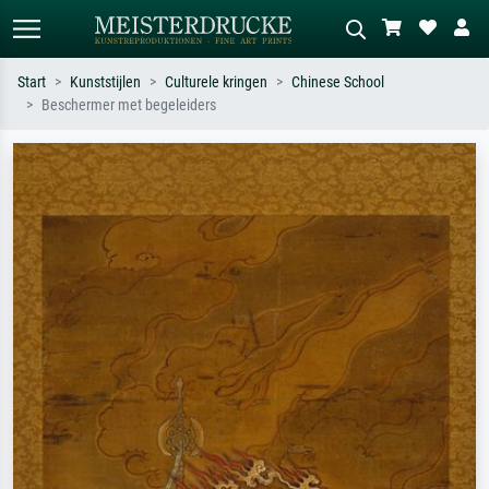
Start
Kunststijlen
Culturele kringen
Chinese School
Beschermer met begeleiders
Standaard zoeken
AI-beeldzoeker
Zoek op kunstenaar, titel of stijl – bijv.
Beschrijf de scène – bijv. groene
Monet, Sterrennacht, impressionisme,
weide, abstract met veel rood, donker
Hokusai-golf, naakt.
olieverfschilderij, staand naakt naast
een boom.