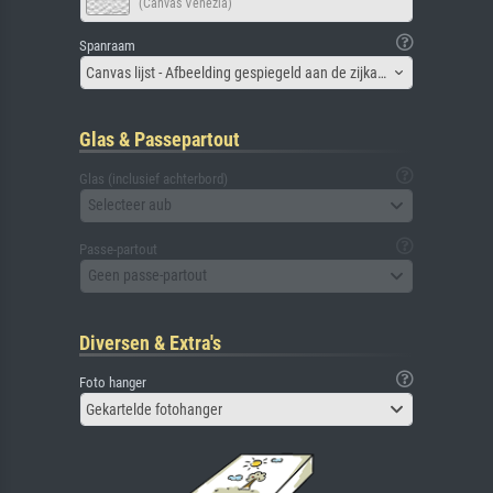
(Canvas Venezia)
Spanraam
Canvas lijst - Afbeelding gespiegeld aan de zijkant
Glas & Passepartout
Glas (inclusief achterbord)
Selecteer aub
Passe-partout
Geen passe-partout
Diversen & Extra's
Foto hanger
Gekartelde fotohanger