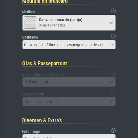
Medium en brancard
Medium
Canvas Leonardo (satijn)
(Canvas Venezia)
Spanraam
Canvas lijst - Afbeelding gespiegeld aan de zijkant
Glas & Passepartout
Glas (inclusief achterbord)
Selecteer aub
Passe-partout
Geen passe-partout
Diversen & Extra's
Foto hanger