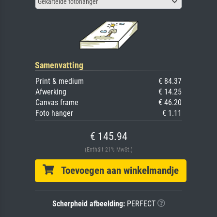
Gekartelde fotohanger
Samenvatting
Print & medium
€ 84.37
Afwerking
€ 14.25
Canvas frame
€ 46.20
Foto hanger
€ 1.11
€ 145.94
(Enthält 21% MwSt.)
Toevoegen aan winkelmandje
Scherpheid afbeelding:
PERFECT