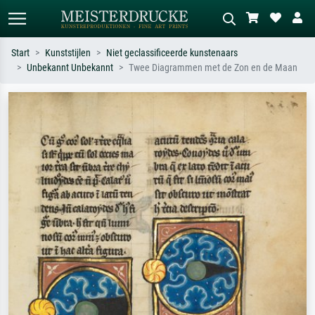
Start
Kunststijlen
Niet geclassificeerde kunstenaars
Unbekannt Unbekannt
Twee Diagrammen met de Zon en de Maan
Standaard zoeken
AI-beeldzoeker
Zoek op kunstenaar, titel of stijl – bijv.
Beschrijf de scène – bijv. groene
Monet, Sterrennacht, impressionisme,
weide, abstract met veel rood, donker
Hokusai-golf, naakt.
olieverfschilderij, staand naakt naast
een boom.