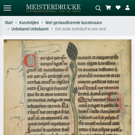
Start
Kunststijlen
Niet geclassificeerde kunstenaars
Unbekannt Unbekannt
Een dode tortelduif in een nest
Standaard zoeken
AI-beeldzoeker
Zoek op kunstenaar, titel of stijl – bijv.
Beschrijf de scène – bijv. groene
Monet, Sterrennacht, impressionisme,
weide, abstract met veel rood, donker
Hokusai-golf, naakt.
olieverfschilderij, staand naakt naast
een boom.