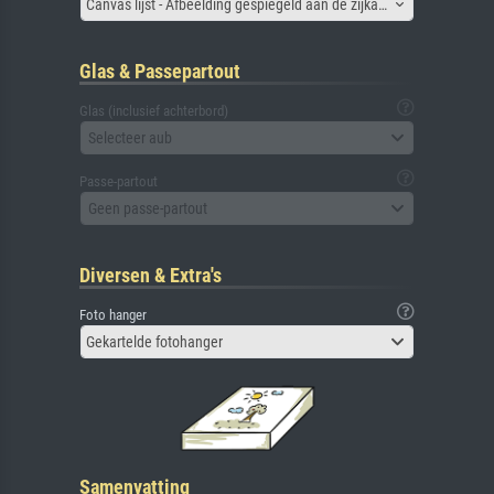
Canvas lijst - Afbeelding gespiegeld aan de zijkant
Glas & Passepartout
Glas (inclusief achterbord)
Selecteer aub
Passe-partout
Geen passe-partout
Diversen & Extra's
Foto hanger
Gekartelde fotohanger
Samenvatting