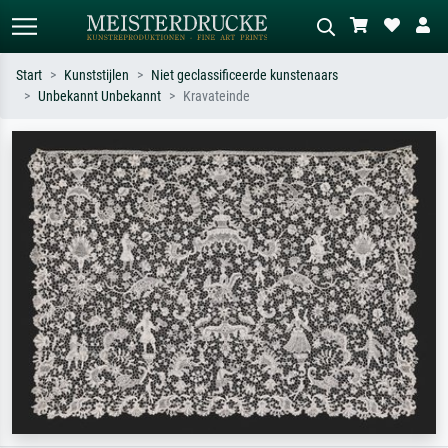
Start
Kunststijlen
Niet geclassificeerde kunstenaars
Unbekannt Unbekannt
Kravateinde
Standaard zoeken
AI-beeldzoeker
Zoek op kunstenaar, titel of stijl – bijv.
Beschrijf de scène – bijv. groene
Monet, Sterrennacht, impressionisme,
weide, abstract met veel rood, donker
Hokusai-golf, naakt.
olieverfschilderij, staand naakt naast
een boom.