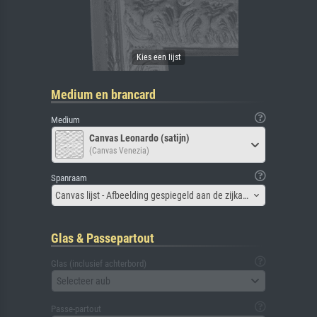
Medium en brancard
Medium
Canvas Leonardo (satijn)
(Canvas Venezia)
Spanraam
Canvas lijst - Afbeelding gespiegeld aan de zijkant
Glas & Passepartout
Glas (inclusief achterbord)
Selecteer aub
Passe-partout