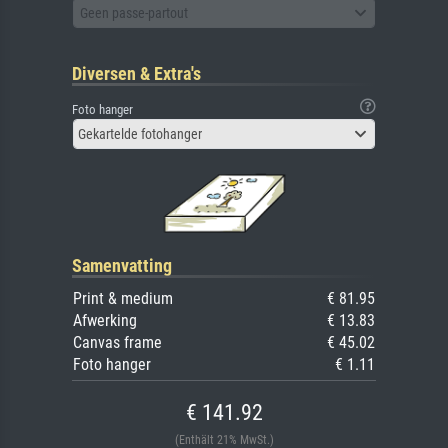
Geen passe-partout
Diversen & Extra's
Foto hanger
Gekartelde fotohanger
Samenvatting
Print & medium
€ 81.95
Afwerking
€ 13.83
Canvas frame
€ 45.02
Foto hanger
€ 1.11
€ 141.92
(Enthält 21% MwSt.)