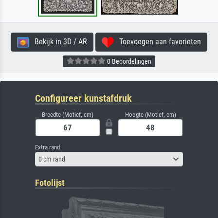
Bekijk in 3D / AR
Toevoegen aan favorieten
0 Beoordelingen
Configureer kunstafdruk
Breedte (Motief, cm)
Hoogte (Motief, cm)
Extra rand
0 cm rand
Fotolijst