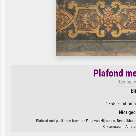
Plafond me
(Ceiling w
El
1755 · oil on 
Niet gec
Plafond met putti in de hoeken · Elias van Nijmegen. Beschikbaar
Rijksmuseum, Amster