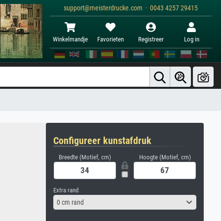
support@meisterdrucke.com · 0043 4257 29415
Winkelmandje
Favorieten
Registreer
Log in
Configureer kunstafdruk
Breedte (Motief, cm)
Hoogte (Motief, cm)
Extra rand
0 cm rand