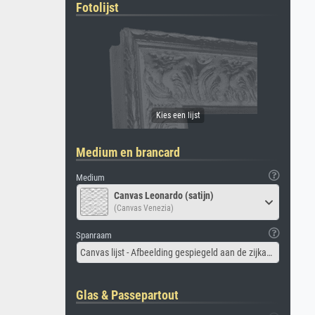
Fotolijst
Medium en brancard
Medium
Canvas Leonardo (satijn)
(Canvas Venezia)
Spanraam
Canvas lijst - Afbeelding gespiegeld aan de zijkant
Glas & Passepartout