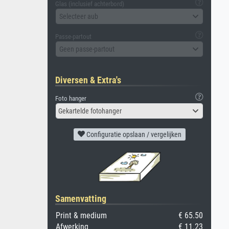
Glas (inclusief achterbord)
Selecteer aub
Passe-partout
Geen passe-partout
Diversen & Extra's
Foto hanger
Gekartelde fotohanger
Configuratie opslaan / vergelijken
Samenvatting
Print & medium
€ 65.50
Afwerking
€ 11.23