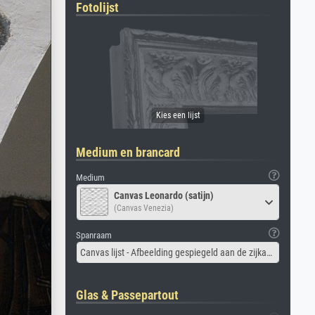
Fotolijst
Medium en brancard
Medium
Canvas Leonardo (satijn)
(Canvas Venezia)
Spanraam
Canvas lijst - Afbeelding gespiegeld aan de zijkant
Glas & Passepartout