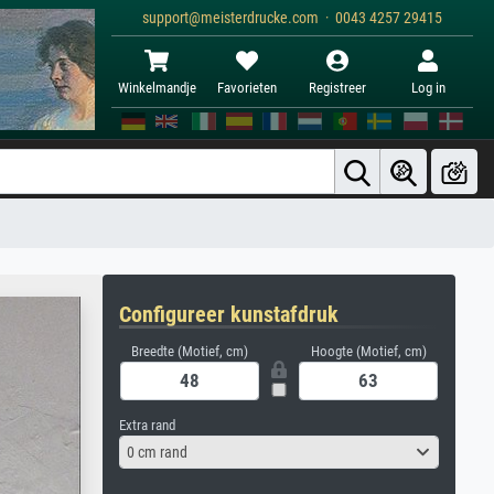
support@meisterdrucke.com · 0043 4257 29415
Winkelmandje
Favorieten
Registreer
Log in
Configureer kunstafdruk
Breedte (Motief, cm)
Hoogte (Motief, cm)
Extra rand
0 cm rand