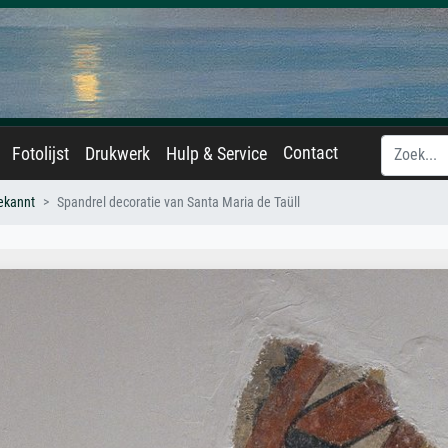
Contact
Fotolijst
Drukwerk
Hulp & Service
ekannt
Spandrel decoratie van Santa Maria de Taüll