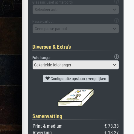
Glas (inclusief achterbord)
Selecteer aub
Passe-partout
Geen passe-partout
Diversen & Extra's
Foto hanger
Gekartelde fotohanger
Configuratie opslaan / vergelijken
Samenvatting
Print & medium
€ 78.38
Afwerking
€ 13.27