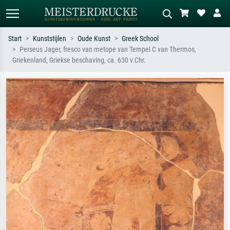
Start
Kunststijlen
Oude Kunst
Greek School
Perseus Jager, fresco van metope van Tempel C van Thermos,
Standaard zoeken
AI-beeldzoeker
Griekenland, Griekse beschaving, ca. 630 v.Chr.
Zoek op kunstenaar, titel of stijl – bijv.
Beschrijf de scène – bijv. groene
Monet, Sterrennacht, impressionisme,
weide, abstract met veel rood, donker
Hokusai-golf, naakt.
olieverfschilderij, staand naakt naast
een boom.