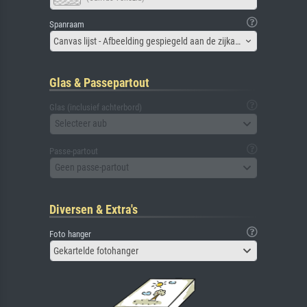
Spanraam
Canvas lijst - Afbeelding gespiegeld aan de zijkant
Glas & Passepartout
Glas (inclusief achterbord)
Selecteer aub
Passe-partout
Geen passe-partout
Diversen & Extra's
Foto hanger
Gekartelde fotohanger