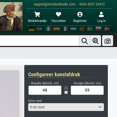
support@meisterdrucke.com · 0043 4257 29415
Winkelmandje
Favorieten
Registreer
Log in
Configureer kunstafdruk
Breedte (Motief, cm)
Hoogte (Motief, cm)
Extra rand
0 cm rand