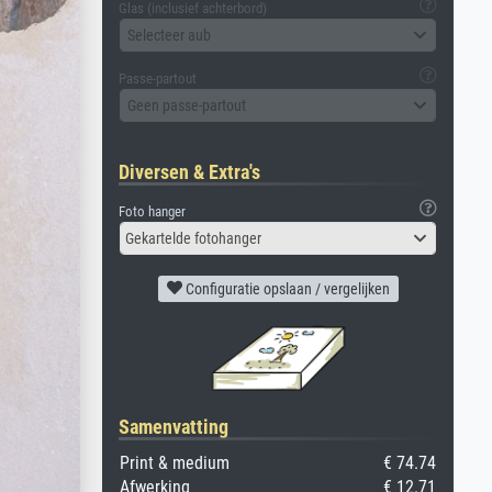
Glas (inclusief achterbord)
Selecteer aub
Passe-partout
Geen passe-partout
Diversen & Extra's
Foto hanger
Gekartelde fotohanger
Configuratie opslaan / vergelijken
Samenvatting
Print & medium
€ 74.74
Afwerking
€ 12.71