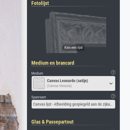
Fotolijst
Medium en brancard
Medium
Canvas Leonardo (satijn)
(Canvas Venezia)
Spanraam
Canvas lijst - Afbeelding gespiegeld aan de zijkant
Glas & Passepartout