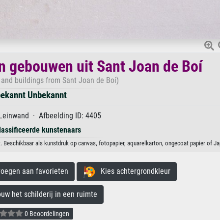
en gebouwen uit Sant Joan de Boí
 and buildings from Sant Joan de Boí)
ekannt Unbekannt
Leinwand · Afbeelding ID: 4405
lassificeerde kunstenaars
 Beschikbaar als kunstdruk op canvas, fotopapier, aquarelkarton, ongecoat papier of Ja
egen aan favorieten
Kies achtergrondkleur
 het schilderij in een ruimte
0 Beoordelingen