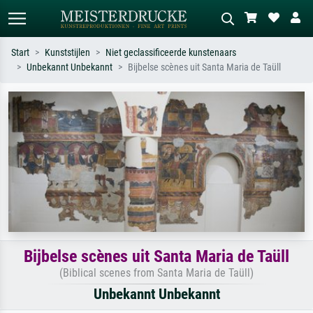
Start
Kunststijlen
Niet geclassificeerde kunstenaars
Unbekannt Unbekannt
Bijbelse scènes uit Santa Maria de Taüll
Standaard zoeken
AI-beeldzoeker
Zoek op kunstenaar, titel of stijl – bijv.
Beschrijf de scène – bijv. groene
Monet, Sterrennacht, impressionisme,
weide, abstract met veel rood, donker
Hokusai-golf, naakt.
olieverfschilderij, staand naakt naast
een boom.
Bijbelse scènes uit Santa Maria de Taüll
(Biblical scenes from Santa Maria de Taüll)
Unbekannt Unbekannt