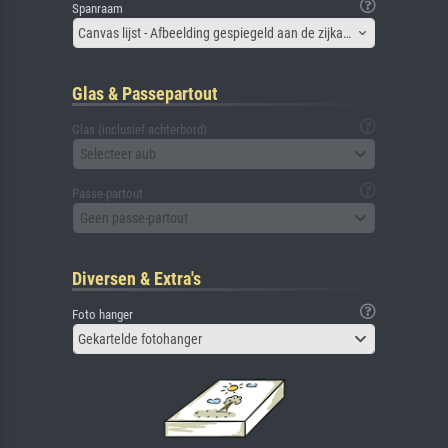
Spanraam
Canvas lijst - Afbeelding gespiegeld aan de zijkant
Glas & Passepartout
Glas (inclusief achterbord)
Selecteer aub
Passe-partout
Geen passe-partout
Diversen & Extra's
Foto hanger
Gekartelde fotohanger