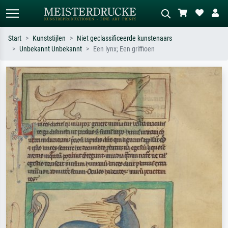
Start
Kunststijlen
Niet geclassificeerde kunstenaars
Unbekannt Unbekannt
Een lynx; Een griffioen
Standaard zoeken
AI-beeldzoeker
Zoek op kunstenaar, titel of stijl – bijv.
Beschrijf de scène – bijv. groene
Monet, Sterrennacht, impressionisme,
weide, abstract met veel rood, donker
Hokusai-golf, naakt.
olieverfschilderij, staand naakt naast
een boom.