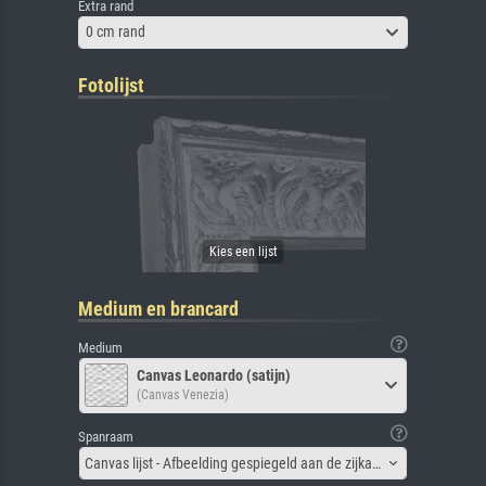
Extra rand
0 cm rand
Fotolijst
Medium en brancard
Medium
Canvas Leonardo (satijn)
(Canvas Venezia)
Spanraam
Canvas lijst - Afbeelding gespiegeld aan de zijkant