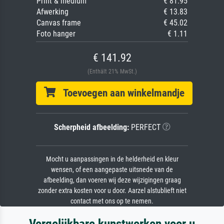
Print & medium
€ 81.95
Afwerking
€ 13.83
Canvas frame
€ 45.02
Foto hanger
€ 1.11
€ 141.92
(Enthält 21% MwSt.)
Toevoegen aan winkelmandje
Scherpheid afbeelding:
PERFECT
Mocht u aanpassingen in de helderheid en kleur
wensen, of een aangepaste uitsnede van de
afbeelding, dan voeren wij deze wijzigingen graag
zonder extra kosten voor u door. Aarzel alstublieft niet
contact met ons op te nemen.
Vergelijkbare kunstwerken voor u