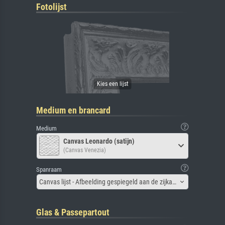
Fotolijst
Medium en brancard
Medium
Canvas Leonardo (satijn)
(Canvas Venezia)
Spanraam
Canvas lijst - Afbeelding gespiegeld aan de zijkant
Glas & Passepartout