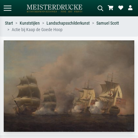
Start
Kunststijlen
Landschapsschilderkunst
Samuel Scott
Actie bij Kaap de Goede Hoop
Standaard zoeken
AI-beeldzoeker
Zoek op kunstenaar, titel of stijl – bijv.
Beschrijf de scène – bijv. groene
Monet, Sterrennacht, impressionisme,
weide, abstract met veel rood, donker
Hokusai-golf, naakt.
olieverfschilderij, staand naakt naast
een boom.