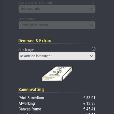
Glas (inclusief achterbord)
Selecteer aub
Passe-partout
Geen passe-partout
Diversen & Extra's
Foto hanger
Gekartelde fotohanger
Samenvatting
Print & medium
€ 83.01
Afwerking
€ 13.98
Canvas frame
€ 45.41