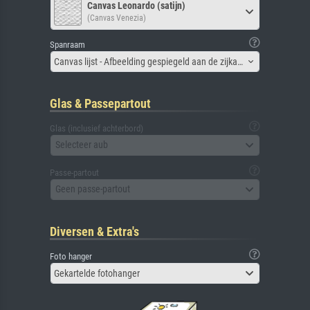
Canvas Leonardo (satijn)
(Canvas Venezia)
Spanraam
Canvas lijst - Afbeelding gespiegeld aan de zijkant
Glas & Passepartout
Glas (inclusief achterbord)
Selecteer aub
Passe-partout
Geen passe-partout
Diversen & Extra's
Foto hanger
Gekartelde fotohanger