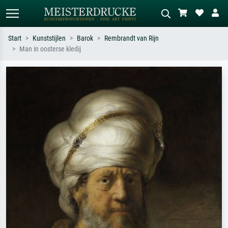
Start
Kunststijlen
Barok
Rembrandt van Rijn
Man in oosterse kledij
Standaard zoeken
AI-beeldzoeker
Zoek op kunstenaar, titel of stijl – bijv.
Beschrijf de scène – bijv. groene
Monet, Sterrennacht, impressionisme,
weide, abstract met veel rood, donker
Hokusai-golf, naakt.
olieverfschilderij, staand naakt naast
een boom.