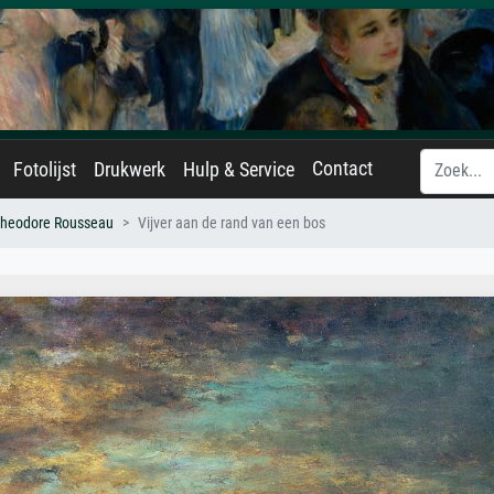
Contact
Fotolijst
Drukwerk
Hulp & Service
 Theodore Rousseau
Vijver aan de rand van een bos