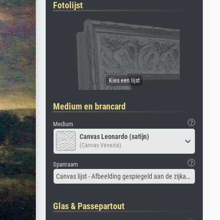
Fotolijst
Medium en brancard
Medium
Canvas Leonardo (satijn)
(Canvas Venezia)
Spanraam
Canvas lijst - Afbeelding gespiegeld aan de zijkant
Glas & Passepartout