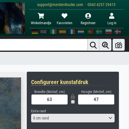
support@meisterdrucke.com · 0043 4257 29415
Winkelmandje
Favorieten
Registreer
Log in
Configureer kunstafdruk
Breedte (Motief, cm)
Hoogte (Motief, cm)
Extra rand
0 cm rand