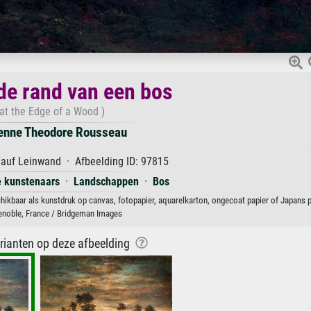
 de rand van een bos
at the Edge of a Wood )
ienne Theodore Rousseau
 auf Leinwand · Afbeelding ID: 97815
e kunstenaars
·
Landschappen
·
Bos
hikbaar als kunstdruk op canvas, fotopapier, aquarelkarton, ongecoat papier of Japans p
noble, France / Bridgeman Images
arianten op deze afbeelding