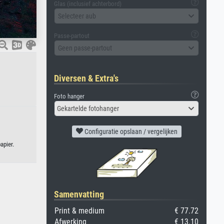
Glas (inclusief achterbord)
Selecteer aub
Passe-partout
Geen passe-partout
Diversen & Extra's
Foto hanger
Gekartelde fotohanger
Configuratie opslaan / vergelijken
apier.
Samenvatting
Print & medium
€ 77.72
Afwerking
€ 13.10