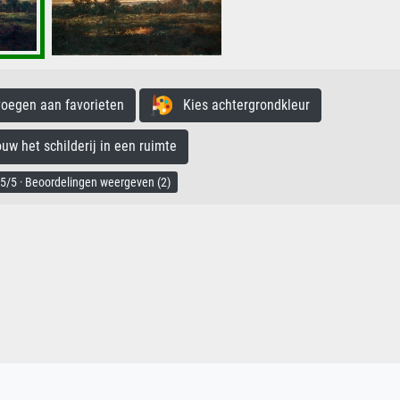
egen aan favorieten
Kies achtergrondkleur
 het schilderij in een ruimte
5/5 · Beoordelingen weergeven (2)