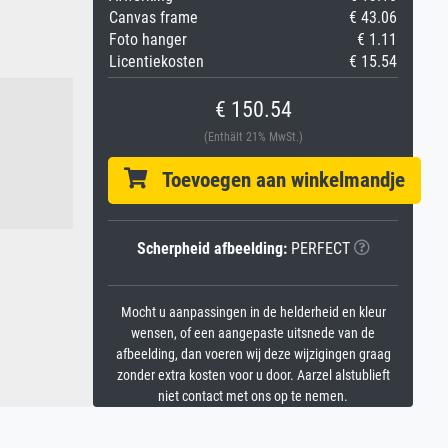
Canvas frame
€ 43.06
Foto hanger
€ 1.11
Licentiekosten
€ 15.54
€ 150.54
(Enthält 21% MwSt.)
Toevoegen aan winkelmandje
Scherpheid afbeelding:
PERFECT
Mocht u aanpassingen in de helderheid en kleur
wensen, of een aangepaste uitsnede van de
afbeelding, dan voeren wij deze wijzigingen graag
zonder extra kosten voor u door. Aarzel alstublieft
niet contact met ons op te nemen.