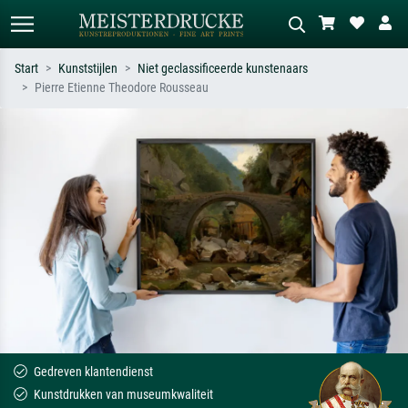
Start
Kunststijlen
Niet geclassificeerde kunstenaars
Pierre Etienne Theodore Rousseau
Standaard zoeken
AI-beeldzoeker
Zoek op kunstenaar, titel of stijl – bijv.
Beschrijf de scène – bijv. groene
Monet, Sterrennacht, impressionisme,
weide, abstract met veel rood, donker
Hokusai-golf, naakt.
olieverfschilderij, staand naakt naast
een boom.
Gedreven klantendienst
Kunstdrukken van museumkwaliteit