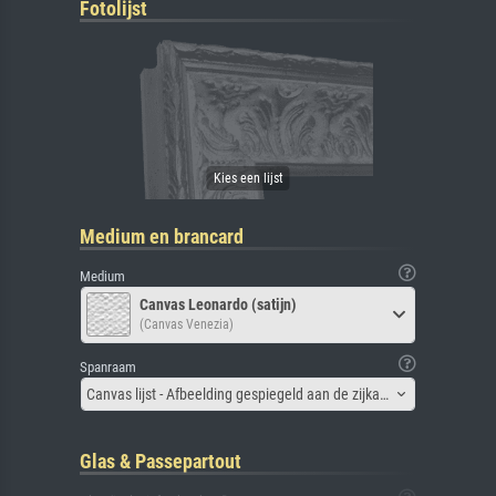
Fotolijst
Medium en brancard
Medium
Canvas Leonardo (satijn)
(Canvas Venezia)
Spanraam
Canvas lijst - Afbeelding gespiegeld aan de zijkant
Glas & Passepartout