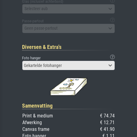
Glas (inclusief achterbord)
Selecteer aub
Passe-partout
Geen passe-partout
Diversen & Extra's
Foto hanger
Gekartelde fotohanger
Samenvatting
Print & medium
€ 74.74
Afwerking
€ 12.71
Canvas frame
€ 41.90
Foto hanger
€ 1.11