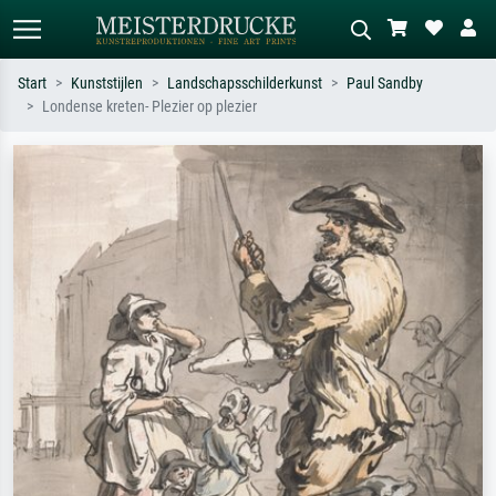
Start
Kunststijlen
Landschapsschilderkunst
Paul Sandby
Londense kreten- Plezier op plezier
Standaard zoeken
AI-beeldzoeker
Zoek op kunstenaar, titel of stijl – bijv.
Beschrijf de scène – bijv. groene
Monet, Sterrennacht, impressionisme,
weide, abstract met veel rood, donker
Hokusai-golf, naakt.
olieverfschilderij, staand naakt naast
een boom.