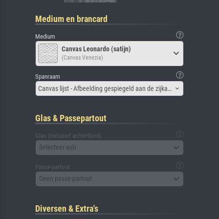
Medium en brancard
Medium
Canvas Leonardo (satijn)
(Canvas Venezia)
Spanraam
Canvas lijst - Afbeelding gespiegeld aan de zijkant
Glas & Passepartout
Glas (inclusief achterbord)
Selecteer aub
Passe-partout
Geen passe-partout
Diversen & Extra's