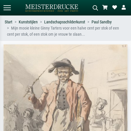
Start
Kunststijlen
Landschapsschilderkunst
Paul Sandby
Mijn mooie kleine Ginny Tarters voor een halve cent per stok of een
Standaard zoeken
AI-beeldzoeker
cent per stok, of een stok om je vrouw te slaan...
Zoek op kunstenaar, titel of stijl – bijv.
Beschrijf de scène – bijv. groene
Monet, Sterrennacht, impressionisme,
weide, abstract met veel rood, donker
Hokusai-golf, naakt.
olieverfschilderij, staand naakt naast
een boom.