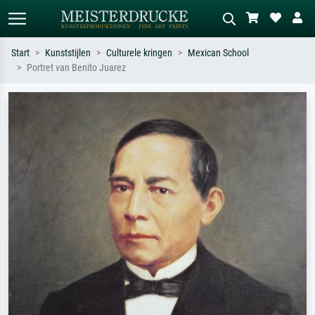
Start
Kunststijlen
Culturele kringen
Mexican School
Portret van Benito Juarez
Standaard zoeken
AI-beeldzoeker
Zoek op kunstenaar, titel of stijl – bijv.
Beschrijf de scène – bijv. groene
Monet, Sterrennacht, impressionisme,
weide, abstract met veel rood, donker
Hokusai-golf, naakt.
olieverfschilderij, staand naakt naast
een boom.