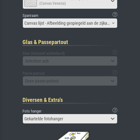
(Canvas Venezia)
Spanraam
Canvas lijst - Afbeelding gespiegeld aan de zijkant
Glas & Passepartout
Glas (inclusief achterbord)
Selecteer aub
Passe-partout
Geen passe-partout
Diversen & Extra's
Foto hanger
Gekartelde fotohanger