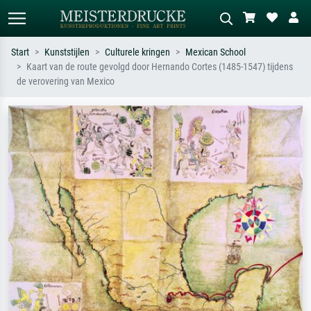
Start
Kunststijlen
Culturele kringen
Mexican School
Kaart van de route gevolgd door Hernando Cortes (1485-1547) tijdens
Standaard zoeken
AI-beeldzoeker
de verovering van Mexico
Zoek op kunstenaar, titel of stijl – bijv.
Beschrijf de scène – bijv. groene
Monet, Sterrennacht, impressionisme,
weide, abstract met veel rood, donker
Hokusai-golf, naakt.
olieverfschilderij, staand naakt naast
een boom.