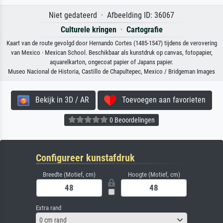
Niet gedateerd · Afbeelding ID: 36067
Culturele kringen
·
Cartografie
Kaart van de route gevolgd door Hernando Cortes (1485-1547) tijdens de verovering
van Mexico · Mexican School. Beschikbaar als kunstdruk op canvas, fotopapier,
aquarelkarton, ongecoat papier of Japans papier.
Museo Nacional de Historia, Castillo de Chapultepec, Mexico / Bridgeman Images
Bekijk in 3D / AR
Toevoegen aan favorieten
0 Beoordelingen
Configureer kunstafdruk
Breedte (Motief, cm)
Hoogte (Motief, cm)
Extra rand
0 cm rand