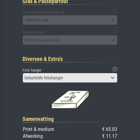
Glas & Passepartout
Glas (inclusief achterbord)
Selecteer aub
Passe-partout
Geen passe-partout
Diversen & Extra's
Foto hanger
Gekartelde fotohanger
Samenvatting
Print & medium
€ 65.03
Afwerking
€ 11.17