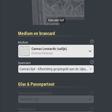
Medium en brancard
Medium
Canvas Leonardo (satijn)
(Canvas Venezia)
Spanraam
Canvas lijst - Afbeelding gespiegeld aan de zijkant
Glas & Passepartout
Glas (inclusief achterbord)
Selecteer aub
Passe-partout