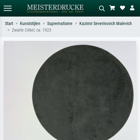
Start
Kunststijlen
Suprematisme
Kazimir Severinovich Malevich
Zwarte Cirkel, ca. 1923
Standaard zoeken
AI-beeldzoeker
Zoek op kunstenaar, titel of stijl – bijv.
Beschrijf de scène – bijv. groene
Monet, Sterrennacht, impressionisme,
weide, abstract met veel rood, donker
Hokusai-golf, naakt.
olieverfschilderij, staand naakt naast
een boom.