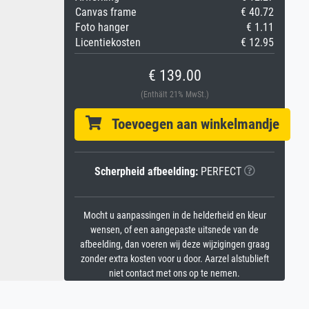
Canvas frame
€ 40.72
Foto hanger
€ 1.11
Licentiekosten
€ 12.95
€ 139.00
(Enthält 21% MwSt.)
Toevoegen aan winkelmandje
Scherpheid afbeelding:
PERFECT
Mocht u aanpassingen in de helderheid en kleur
wensen, of een aangepaste uitsnede van de
afbeelding, dan voeren wij deze wijzigingen graag
zonder extra kosten voor u door. Aarzel alstublieft
niet contact met ons op te nemen.