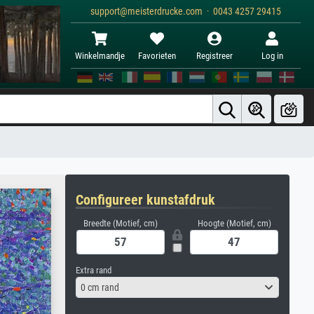
support@meisterdrucke.com · 0043 4257 29415
Winkelmandje
Favorieten
Registreer
Log in
Configureer kunstafdruk
Breedte (Motief, cm)
Hoogte (Motief, cm)
Extra rand
0 cm rand