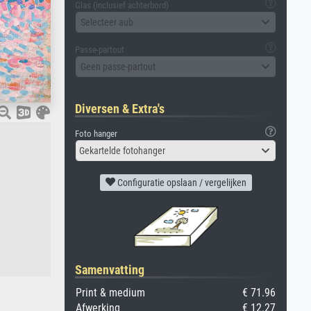
Glas (inclusief achterbord)
Selecteer aub
Passe-partout
Geen passe-partout
Diversen & Extra's
Foto hanger
Gekartelde fotohanger
Configuratie opslaan / vergelijken
Samenvatting
Print & medium
€ 71.96
Afwerking
€ 12.27