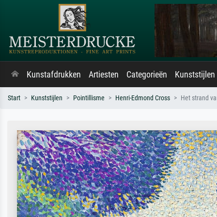
Kunstafdrukken
Artiesten
Categorieën
Kunststijlen
Start
Kunststijlen
Pointillisme
Henri-Edmond Cross
Het strand va