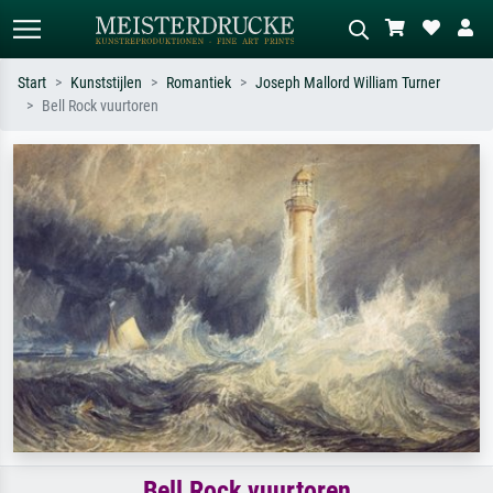
Start
Kunststijlen
Romantiek
Joseph Mallord William Turner
Bell Rock vuurtoren
Standaard zoeken
AI-beeldzoeker
Zoek op kunstenaar, titel of stijl – bijv.
Beschrijf de scène – bijv. groene
Monet, Sterrennacht, impressionisme,
weide, abstract met veel rood, donker
Hokusai-golf, naakt.
olieverfschilderij, staand naakt naast
een boom.
Bell Rock vuurtoren