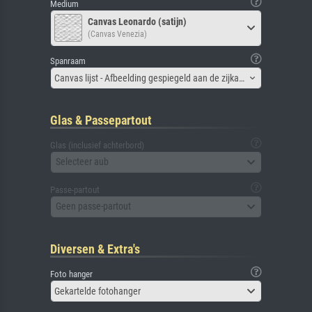
Medium
Canvas Leonardo (satijn)
(Canvas Venezia)
Spanraam
Canvas lijst - Afbeelding gespiegeld aan de zijkant
Glas & Passepartout
Glas (inclusief achterbord)
Selecteer aub
Passe-partout
Geen passe-partout
Diversen & Extra's
Foto hanger
Gekartelde fotohanger