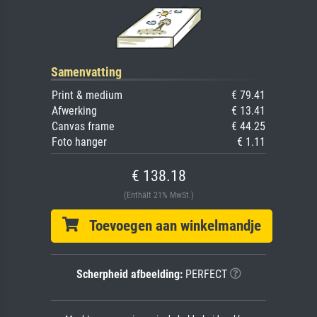
Samenvatting
Print & medium
€ 79.41
Afwerking
€ 13.41
Canvas frame
€ 44.25
Foto hanger
€ 1.11
€ 138.18
(Enthält 21% MwSt.)
Toevoegen aan winkelmandje
Scherpheid afbeelding:
PERFECT