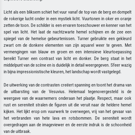
Licht als een bliksem schiet het vuur vanaf de top van de berg en dompelt
de rokerige lucht onder in een mystiek licht. Vuurtonen in oker en oranje
zetten de toon. De schilder is een ervaren toeschouwer en kenner van het
spel van licht. Het laat de nachtzwarte hemel schijnen en de zee een
spiegel van de hemelse gebeurtenissen. Turner gebruikte een gekleurd
zwart om de donkere elementen van zijn aquarel weer te geven. Met
vermengingen van blauw en groen en een intensieve kleurtoepassing
bereikt Turner een contrast van licht en donker. De berg staat in het
middelpunt van de scène en is duidelijk in detail weergegeven. Sfeer wazig
in bijna impressionistische kleuren, het landschap wordt vastgelegd.
De uitwerking van de contrasten creëert spanning en toont het drama van
de uitbarsting van de Vesuvius. Helemaal tegenovergesteld is de
weergave van de waarnemers onderaan het plaatje. Respect, maar ook
rust en sereniteit stralen de figuren uit die veruit naar de heldere hemel
kijken. Het lijkt erop om vuurwerk te overwegen, vrij van het gevaar van
het verbranden van hete lava en rotsbommen. De sereniteit wordt
overgedragen aan de imageviewer en de eerste indruk is de schoonheid
van de uitbraak.