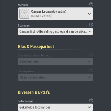
Medium
Canvas Leonardo (satijn)
(Canvas Venezia)
Spanraam
Canvas lijst - Afbeelding gespiegeld aan de zijkant
Glas & Passepartout
Glas (inclusief achterbord)
Selecteer aub
Passe-partout
Geen passe-partout
Diversen & Extra's
Foto hanger
Gekartelde fotohanger