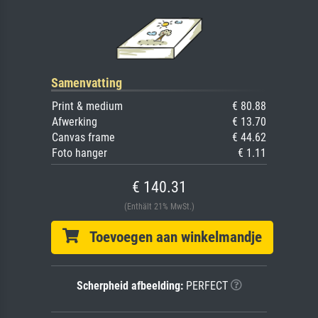
Samenvatting
Print & medium
€ 80.88
Afwerking
€ 13.70
Canvas frame
€ 44.62
Foto hanger
€ 1.11
€ 140.31
(Enthält 21% MwSt.)
Toevoegen aan winkelmandje
Scherpheid afbeelding:
PERFECT