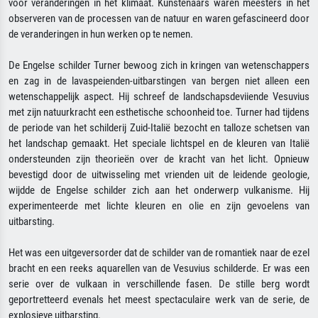
voor veranderingen in het klimaat. Kunstenaars waren meesters in het
observeren van de processen van de natuur en waren gefascineerd door
de veranderingen in hun werken op te nemen.
De Engelse schilder Turner bewoog zich in kringen van wetenschappers
en zag in de lavaspeienden-uitbarstingen van bergen niet alleen een
wetenschappelijk aspect. Hij schreef de landschapsdeviiende Vesuvius
met zijn natuurkracht een esthetische schoonheid toe. Turner had tijdens
de periode van het schilderij Zuid-Italië bezocht en talloze schetsen van
het landschap gemaakt. Het speciale lichtspel en de kleuren van Italië
ondersteunden zijn theorieën over de kracht van het licht. Opnieuw
bevestigd door de uitwisseling met vrienden uit de leidende geologie,
wijdde de Engelse schilder zich aan het onderwerp vulkanisme. Hij
experimenteerde met lichte kleuren en olie en zijn gevoelens van
uitbarsting.
Het was een uitgeversorder dat de schilder van de romantiek naar de ezel
bracht en een reeks aquarellen van de Vesuvius schilderde. Er was een
serie over de vulkaan in verschillende fasen. De stille berg wordt
geportretteerd evenals het meest spectaculaire werk van de serie, de
explosieve uitbarsting.