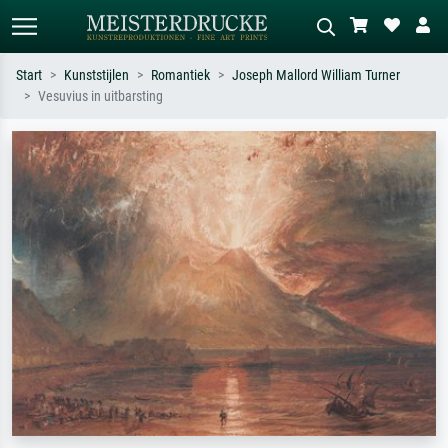
Start
Kunststijlen
Romantiek
Joseph Mallord William Turner
Vesuvius in uitbarsting
Standaard zoeken
AI-beeldzoeker
Zoek op kunstenaar, titel of stijl – bijv.
Beschrijf de scène – bijv. groene
Monet, Sterrennacht, impressionisme,
weide, abstract met veel rood, donker
Hokusai-golf, naakt.
olieverfschilderij, staand naakt naast
een boom.