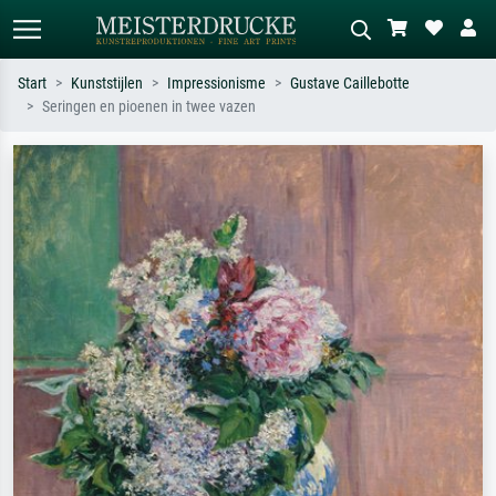
Start
Kunststijlen
Impressionisme
Gustave Caillebotte
Seringen en pioenen in twee vazen
Standaard zoeken
AI-beeldzoeker
Zoek op kunstenaar, titel of stijl – bijv.
Beschrijf de scène – bijv. groene
Monet, Sterrennacht, impressionisme,
weide, abstract met veel rood, donker
Hokusai-golf, naakt.
olieverfschilderij, staand naakt naast
een boom.