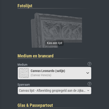
Fotolijst
Medium en brancard
Medium
Canvas Leonardo (satijn)
(Canvas Venezia)
Spanraam
Canvas lijst - Afbeelding gespiegeld aan de zijkant
Glas & Passepartout