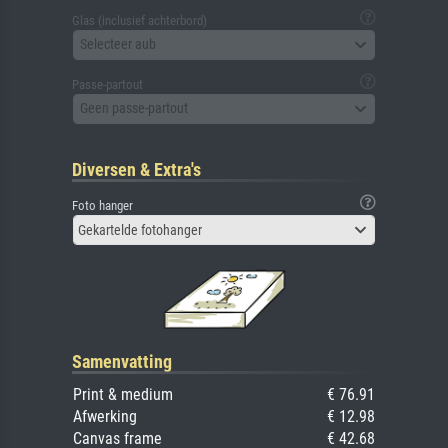
Glas (inclusief achterbord)
Selecteer aub
Passe-partout
Geen passe-partout
Diversen & Extra's
Foto hanger
Gekartelde fotohanger
Samenvatting
Print & medium
€ 76.91
Afwerking
€ 12.98
Canvas frame
€ 42.68