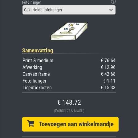
Foto hanger
Gekartelde fotohanger
Samenvatting
Print & medium
€ 76.64
Afwerking
€ 12.96
Canvas frame
€ 42.68
Foto hanger
€ 1.11
Licentiekosten
€ 15.33
€ 148.72
(Enthält 21% MwSt.)
Toevoegen aan winkelmandje