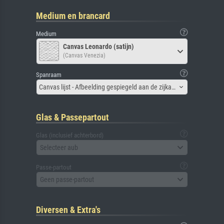
Medium en brancard
Medium
Canvas Leonardo (satijn)
(Canvas Venezia)
Spanraam
Canvas lijst - Afbeelding gespiegeld aan de zijkant
Glas & Passepartout
Glas (inclusief achterbord)
Selecteer aub
Passe-partout
Geen passe-partout
Diversen & Extra's