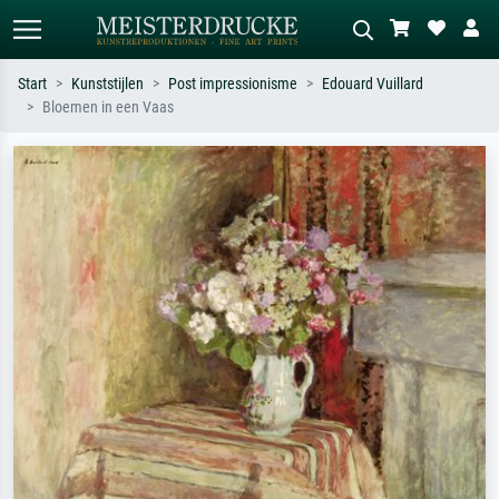
Start
Kunststijlen
Post impressionisme
Edouard Vuillard
Bloemen in een Vaas
Standaard zoeken
AI-beeldzoeker
Zoek op kunstenaar, titel of stijl – bijv.
Beschrijf de scène – bijv. groene
Monet, Sterrennacht, impressionisme,
weide, abstract met veel rood, donker
Hokusai-golf, naakt.
olieverfschilderij, staand naakt naast
een boom.