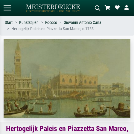
Start
Kunststijlen
Rococo
Giovanni Antonio Canal
Hertogelijk Paleis en Piazzetta San Marco, c.1755
Standaard zoeken
AI-beeldzoeker
Zoek op kunstenaar, titel of stijl – bijv.
Beschrijf de scène – bijv. groene
Monet, Sterrennacht, impressionisme,
weide, abstract met veel rood, donker
Hokusai-golf, naakt.
olieverfschilderij, staand naakt naast
een boom.
Hertogelijk Paleis en Piazzetta San Marco,