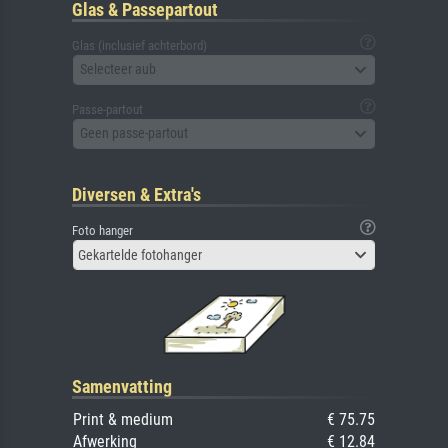
Glas & Passepartout
Glas (inclusief achterbord)
Selecteer aub
Passe-partout
Geen passe-partout
Diversen & Extra's
Foto hanger
Gekartelde fotohanger
Samenvatting
Print & medium
€ 75.75
Afwerking
€ 12.84