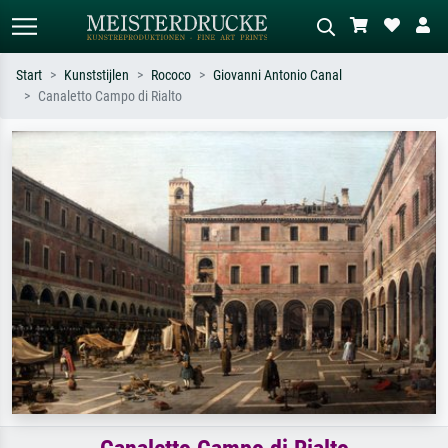
Start
Kunststijlen
Rococo
Giovanni Antonio Canal
Canaletto Campo di Rialto
Standaard zoeken
AI-beeldzoeker
Zoek op kunstenaar, titel of stijl – bijv.
Beschrijf de scène – bijv. groene
Monet, Sterrennacht, impressionisme,
weide, abstract met veel rood, donker
Hokusai-golf, naakt.
olieverfschilderij, staand naakt naast
een boom.