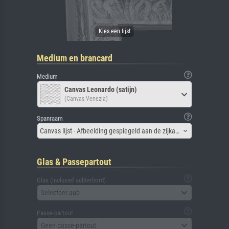
Medium en brancard
Medium
Canvas Leonardo (satijn)
(Canvas Venezia)
Spanraam
Canvas lijst - Afbeelding gespiegeld aan de zijkant
Glas & Passepartout
Glas (inclusief achterbord)
Selecteer aub
Passe-partout
Geen passe-partout