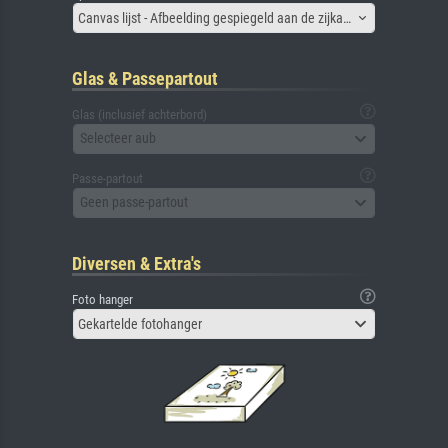
Canvas lijst - Afbeelding gespiegeld aan de zijkant
Glas & Passepartout
Glas (inclusief achterbord)
Selecteer aub
Passe-partout
Geen passe-partout
Diversen & Extra's
Foto hanger
Gekartelde fotohanger