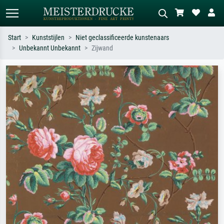
Start
Kunststijlen
Niet geclassificeerde kunstenaars
Unbekannt Unbekannt
Zijwand
Standaard zoeken
AI-beeldzoeker
Zoek op kunstenaar, titel of stijl – bijv.
Beschrijf de scène – bijv. groene
Monet, Sterrennacht, impressionisme,
weide, abstract met veel rood, donker
Hokusai-golf, naakt.
olieverfschilderij, staand naakt naast
een boom.