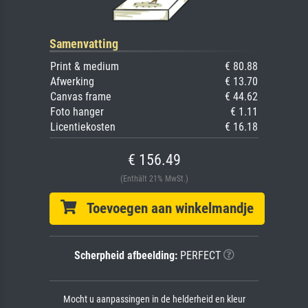
Samenvatting
Print & medium
€ 80.88
Afwerking
€ 13.70
Canvas frame
€ 44.62
Foto hanger
€ 1.11
Licentiekosten
€ 16.18
€ 156.49
(Enthält 21% MwSt.)
Toevoegen aan winkelmandje
Scherpheid afbeelding:
PERFECT
Mocht u aanpassingen in de helderheid en kleur