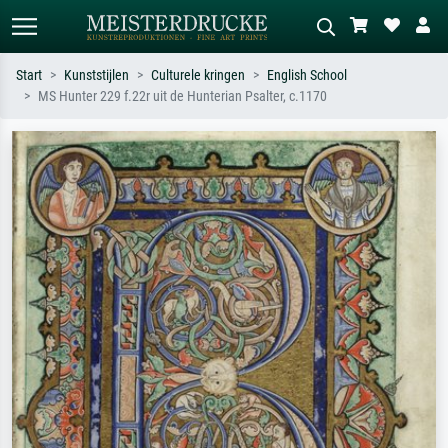
Start
Kunststijlen
Culturele kringen
English School
MS Hunter 229 f.22r uit de Hunterian Psalter, c.1170
Standaard zoeken
AI-beeldzoeker
Zoek op kunstenaar, titel of stijl – bijv.
Beschrijf de scène – bijv. groene
Monet, Sterrennacht, impressionisme,
weide, abstract met veel rood, donker
Hokusai-golf, naakt.
olieverfschilderij, staand naakt naast
een boom.