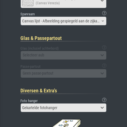
(Canvas Venezia)
Spanraam
Canvas lijst - Afbeelding gespiegeld aan de zijkant
Glas & Passepartout
Glas (inclusief achterbord)
Selecteer aub
Passe-partout
Geen passe-partout
Diversen & Extra's
Foto hanger
Gekartelde fotohanger