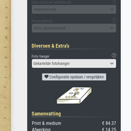
Glas (inclusief achterbord)
Selecteer aub
Passe-partout
Geen passe-partout
Diversen & Extra's
Foto hanger
Gekartelde fotohanger
Configuratie opslaan / vergelijken
Samenvatting
Print & medium
€ 84.37
Afwerking
€ 14.25