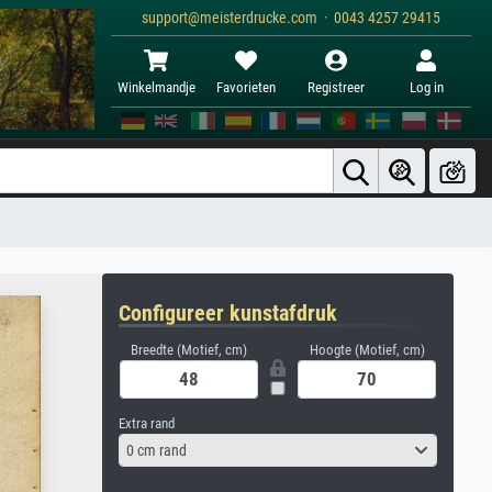
support@meisterdrucke.com · 0043 4257 29415
Winkelmandje
Favorieten
Registreer
Log in
Configureer kunstafdruk
Breedte (Motief, cm)
Hoogte (Motief, cm)
Extra rand
0 cm rand