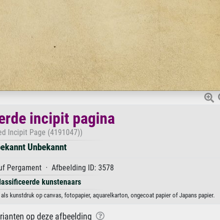
rde incipit pagina
ed Incipit Page (4191047))
ekannt Unbekannt
f Pergament · Afbeelding ID: 3578
lassificeerde kunstenaars
als kunstdruk op canvas, fotopapier, aquarelkarton, ongecoat papier of Japans papier.
arianten op deze afbeelding