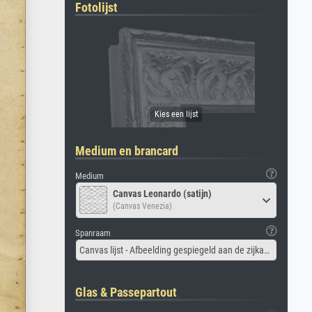
Fotolijst
Medium en brancard
Medium
Canvas Leonardo (satijn)
(Canvas Venezia)
Spanraam
Canvas lijst - Afbeelding gespiegeld aan de zijkant
Glas & Passepartout