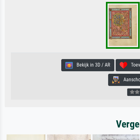
Bekijk in 3D / AR
Toevo
Aanschouw
Verge