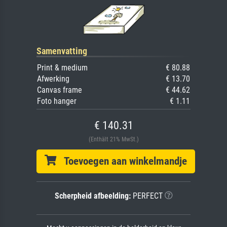
Samenvatting
Print & medium
€ 80.88
Afwerking
€ 13.70
Canvas frame
€ 44.62
Foto hanger
€ 1.11
€ 140.31
(Enthält 21% MwSt.)
Toevoegen aan winkelmandje
Scherpheid afbeelding:
PERFECT