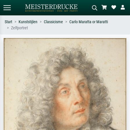
Start
Kunststijlen
Classicisme
Carlo Maratta or Maratti
Zelfportret
Standaard zoeken
AI-beeldzoeker
Zoek op kunstenaar, titel of stijl – bijv.
Beschrijf de scène – bijv. groene
Monet, Sterrennacht, impressionisme,
weide, abstract met veel rood, donker
Hokusai-golf, naakt.
olieverfschilderij, staand naakt naast
een boom.