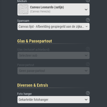
Medium
Canvas Leonardo (satijn)
(Canvas Venezia)
Spanraam
Canvas lijst - Afbeelding gespiegeld aan de zijkant
Glas & Passepartout
Glas (inclusief achterbord)
Selecteer aub
Passe-partout
Geen passe-partout
Diversen & Extra's
Foto hanger
Gekartelde fotohanger