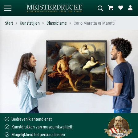
Start
Kunststijlen
Classicisme
Carlo Maratta or Maratti
Standaard zoeken
AI-beeldzoeker
Zoek op kunstenaar, titel of stijl – bijv.
Beschrijf de scène – bijv. groene
Monet, Sterrennacht, impressionisme,
weide, abstract met veel rood, donker
Hokusai-golf, naakt.
olieverfschilderij, staand naakt naast
een boom.
Gedreven klantendienst
Kunstdrukken van museumkwaliteit
Mogelijkheid tot personaliseren