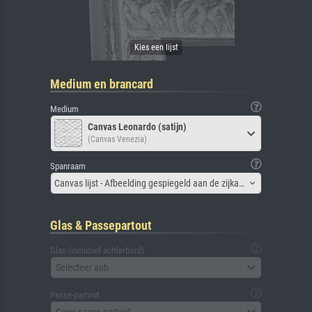
Medium en brancard
Medium
Canvas Leonardo (satijn)
(Canvas Venezia)
Spanraam
Canvas lijst - Afbeelding gespiegeld aan de zijkant
Glas & Passepartout
Glas (inclusief achterbord)
Selecteer aub
Passe-partout
Geen passe-partout