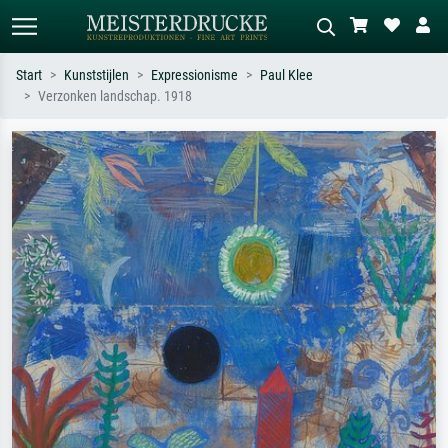
Start
Kunststijlen
Expressionisme
Paul Klee
Verzonken landschap. 1918
Standaard zoeken
AI-beeldzoeker
Zoek op kunstenaar, titel of stijl – bijv.
Beschrijf de scène – bijv. groene
Monet, Sterrennacht, impressionisme,
weide, abstract met veel rood, donker
Hokusai-golf, naakt.
olieverfschilderij, staand naakt naast
een boom.