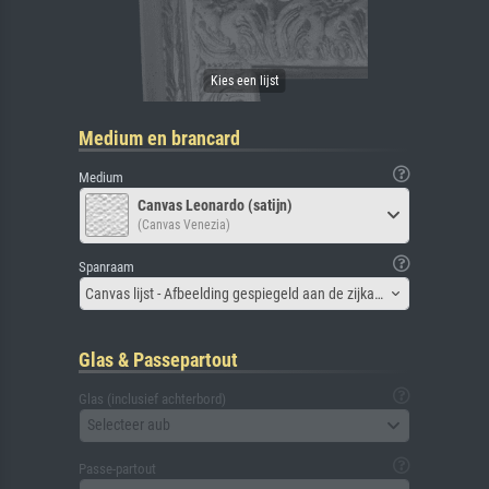
Medium en brancard
Medium
Canvas Leonardo (satijn)
(Canvas Venezia)
Spanraam
Canvas lijst - Afbeelding gespiegeld aan de zijkant
Glas & Passepartout
Glas (inclusief achterbord)
Selecteer aub
Passe-partout