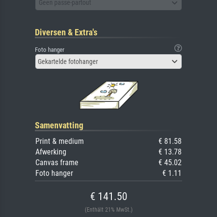
Geen passe-partout
Diversen & Extra's
Foto hanger
Gekartelde fotohanger
Samenvatting
Print & medium
€ 81.58
Afwerking
€ 13.78
Canvas frame
€ 45.02
Foto hanger
€ 1.11
€ 141.50
(Enthält 21% MwSt.)