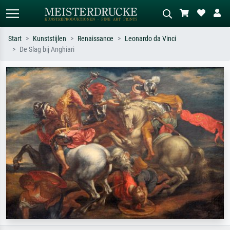
Start
Kunststijlen
Renaissance
Leonardo da Vinci
De Slag bij Anghiari
Standaard zoeken
AI-beeldzoeker
Zoek op kunstenaar, titel of stijl – bijv.
Beschrijf de scène – bijv. groene
Monet, Sterrennacht, impressionisme,
weide, abstract met veel rood, donker
Hokusai-golf, naakt.
olieverfschilderij, staand naakt naast
een boom.