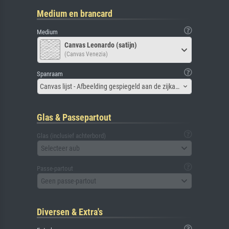
Medium en brancard
Medium
Canvas Leonardo (satijn)
(Canvas Venezia)
Spanraam
Canvas lijst - Afbeelding gespiegeld aan de zijkant
Glas & Passepartout
Glas (inclusief achterbord)
Selecteer aub
Passe-partout
Geen passe-partout
Diversen & Extra's