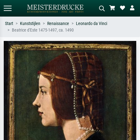
Start
Kunststijlen
Renaissance
Leonardo da Vinci
Beatrice d'Este 1475-1497, ca. 1490
Standaard zoeken
AI-beeldzoeker
Zoek op kunstenaar, titel of stijl – bijv.
Beschrijf de scène – bijv. groene
Monet, Sterrennacht, impressionisme,
weide, abstract met veel rood, donker
Hokusai-golf, naakt.
olieverfschilderij, staand naakt naast
een boom.