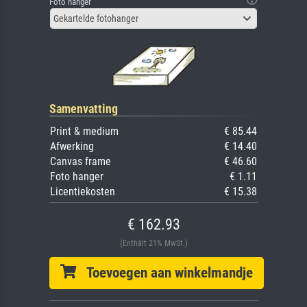
Foto hanger
Gekartelde fotohanger
Samenvatting
Print & medium
€ 85.44
Afwerking
€ 14.40
Canvas frame
€ 46.60
Foto hanger
€ 1.11
Licentiekosten
€ 15.38
€ 162.93
(Enthält 21% MwSt.)
Toevoegen aan winkelmandje