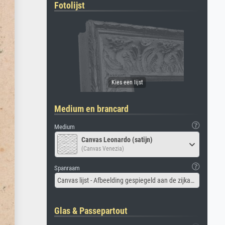
Fotolijst
Medium en brancard
Medium
Canvas Leonardo (satijn)
(Canvas Venezia)
Spanraam
Canvas lijst - Afbeelding gespiegeld aan de zijkant
Glas & Passepartout