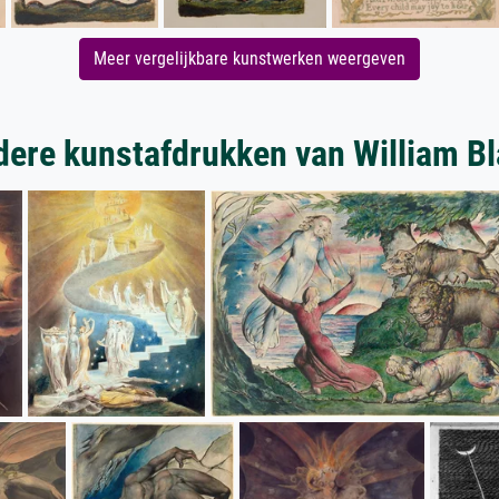
Meer vergelijkbare kunstwerken weergeven
ere kunstafdrukken van William B