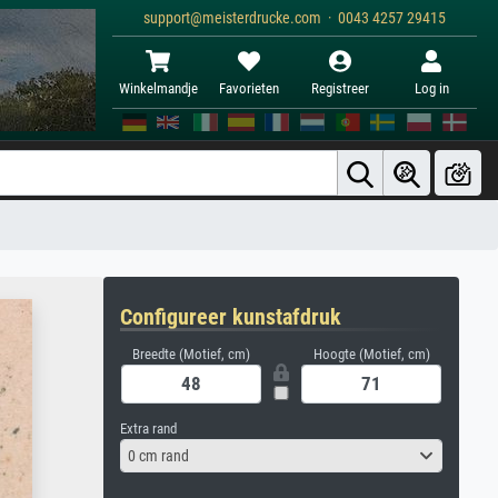
support@meisterdrucke.com · 0043 4257 29415
Winkelmandje
Favorieten
Registreer
Log in
Configureer kunstafdruk
Breedte (Motief, cm)
Hoogte (Motief, cm)
Extra rand
0 cm rand