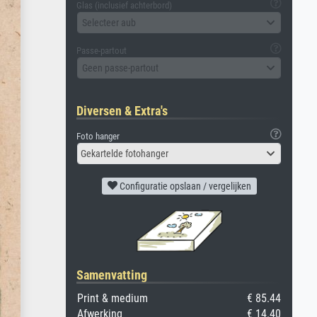
Glas (inclusief achterbord)
Selecteer aub
Passe-partout
Geen passe-partout
Diversen & Extra's
Foto hanger
Gekartelde fotohanger
Configuratie opslaan / vergelijken
Samenvatting
Print & medium
€ 85.44
Afwerking
€ 14.40