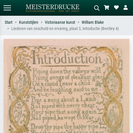
Start
Kunststijlen
Victoriaanse kunst
William Blake
Liederen van onschuld en ervaring, plaat 3, introductie (Bentley 4)
Standaard zoeken
AI-beeldzoeker
Zoek op kunstenaar, titel of stijl – bijv.
Beschrijf de scène – bijv. groene
Monet, Sterrennacht, impressionisme,
weide, abstract met veel rood, donker
Hokusai-golf, naakt.
olieverfschilderij, staand naakt naast
een boom.