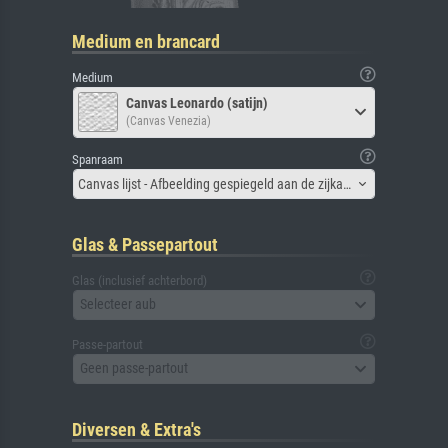
Medium en brancard
Medium
Canvas Leonardo (satijn)
(Canvas Venezia)
Spanraam
Canvas lijst - Afbeelding gespiegeld aan de zijkant
Glas & Passepartout
Glas (inclusief achterbord)
Selecteer aub
Passe-partout
Geen passe-partout
Diversen & Extra's