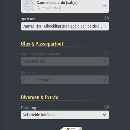
Canvas Leonardo (satijn)
(Canvas Venezia)
Spanraam
Canvas lijst - Afbeelding gespiegeld aan de zijkant
Glas & Passepartout
Glas (inclusief achterbord)
Selecteer aub
Passe-partout
Geen passe-partout
Diversen & Extra's
Foto hanger
Gekartelde fotohanger