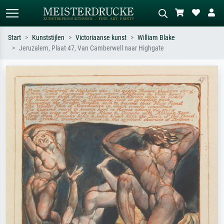
Start
Kunststijlen
Victoriaanse kunst
William Blake
Jeruzalem, Plaat 47, Van Camberwell naar Highgate
Standaard zoeken
AI-beeldzoeker
Zoek op kunstenaar, titel of stijl – bijv.
Beschrijf de scène – bijv. groene
Monet, Sterrennacht, impressionisme,
weide, abstract met veel rood, donker
Hokusai-golf, naakt.
olieverfschilderij, staand naakt naast
een boom.