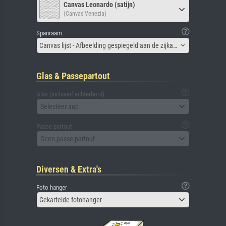
Canvas Leonardo (satijn)
(Canvas Venezia)
Spanraam
Canvas lijst - Afbeelding gespiegeld aan de zijkant
Glas & Passepartout
Glas (inclusief achterbord)
Selecteer aub
Passe-partout
Geen passe-partout
Diversen & Extra's
Foto hanger
Gekartelde fotohanger