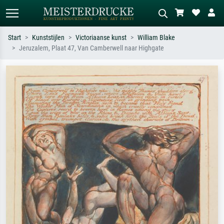
Start
Kunststijlen
Victoriaanse kunst
William Blake
Jeruzalem, Plaat 47, Van Camberwell naar Highgate
Standaard zoeken
AI-beeldzoeker
Zoek op kunstenaar, titel of stijl – bijv.
Beschrijf de scène – bijv. groene
Monet, Sterrennacht, impressionisme,
weide, abstract met veel rood, donker
Hokusai-golf, naakt.
olieverfschilderij, staand naakt naast
een boom.