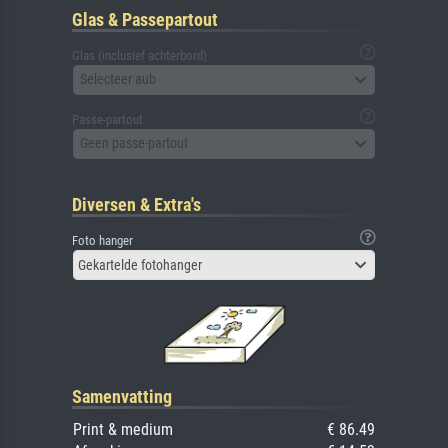
Glas & Passepartout
Glas (inclusief achterbord)
Selecteer aub
Passe-partout
Geen passe-partout
Diversen & Extra's
Foto hanger
Gekartelde fotohanger
Samenvatting
Print & medium
€ 86.49