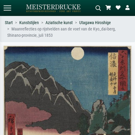
Start
Kunststijlen
Aziatische kunst
Utagawa Hiroshige
Maanreflecties op rijstvelden aan de voet van de Kyo_dai-berg,
Standaard zoeken
AI-beeldzoeker
Shinano-provincie, juli 1853
Zoek op kunstenaar, titel of stijl – bijv.
Beschrijf de scène – bijv. groene
Monet, Sterrennacht, impressionisme,
weide, abstract met veel rood, donker
Hokusai-golf, naakt.
olieverfschilderij, staand naakt naast
een boom.