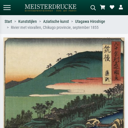
Start
Kunststijlen
Aziatische kunst
Utagawa Hiroshige
Rivier met visvallen, Chikugo provincie, september 1855
Standaard zoeken
AI-beeldzoeker
Zoek op kunstenaar, titel of stijl – bijv.
Beschrijf de scène – bijv. groene
Monet, Sterrennacht, impressionisme,
weide, abstract met veel rood, donker
Hokusai-golf, naakt.
olieverfschilderij, staand naakt naast
een boom.