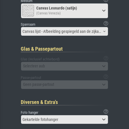
Medium
Canvas Leonardo (satijn)
(Canvas Venezia)
Spanraam
Canvas lijst - Afbeelding gespiegeld aan de zijkant
Glas & Passepartout
Glas (inclusief achterbord)
Selecteer aub
Passe-partout
Geen passe-partout
Diversen & Extra's
Foto hanger
Gekartelde fotohanger