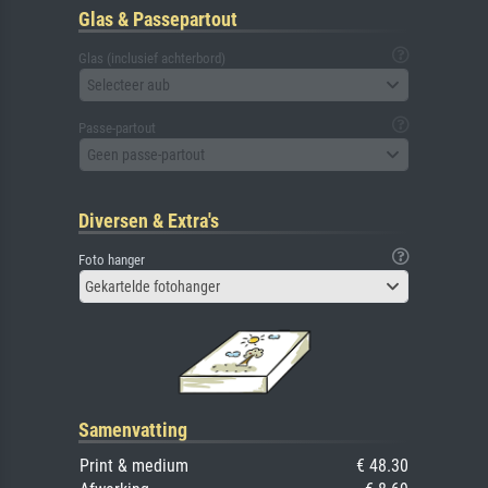
Glas & Passepartout
Glas (inclusief achterbord)
Selecteer aub
Passe-partout
Geen passe-partout
Diversen & Extra's
Foto hanger
Gekartelde fotohanger
Samenvatting
Print & medium
€ 48.30