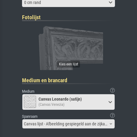
0 cm rand
Fotolijst
Medium en brancard
Medium
Canvas Leonardo (satijn)
(Canvas Venezia)
Spanraam
Canvas lijst - Afbeelding gespiegeld aan de zijkant