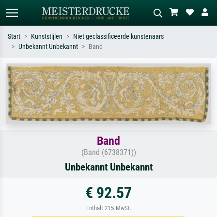
Start
Kunststijlen
Niet geclassificeerde kunstenaars
Unbekannt Unbekannt
Band
Standaard zoeken
AI-beeldzoeker
Zoek op kunstenaar, titel of stijl – bijv.
Beschrijf de scène – bijv. groene
Monet, Sterrennacht, impressionisme,
weide, abstract met veel rood, donker
Hokusai-golf, naakt.
olieverfschilderij, staand naakt naast
een boom.
Band
(Band (6738371))
Unbekannt Unbekannt
€ 92.57
Enthält 21% MwSt.