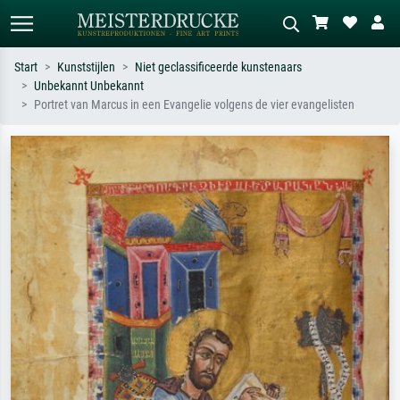
Start
Kunststijlen
Niet geclassificeerde kunstenaars
Unbekannt Unbekannt
Standaard zoeken
AI-beeldzoeker
Portret van Marcus in een Evangelie volgens de vier evangelisten
Zoek op kunstenaar, titel of stijl – bijv.
Beschrijf de scène – bijv. groene
Monet, Sterrennacht, impressionisme,
weide, abstract met veel rood, donker
Hokusai-golf, naakt.
olieverfschilderij, staand naakt naast
een boom.