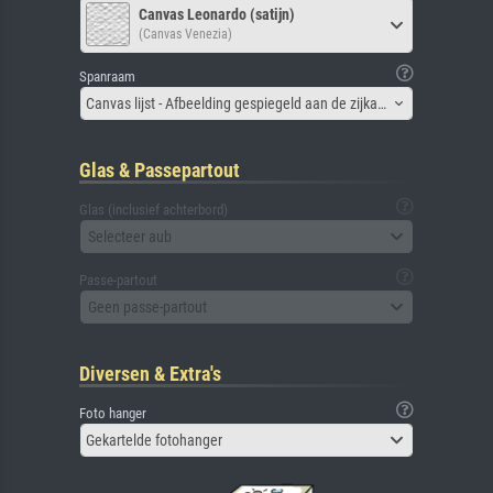
Canvas Leonardo (satijn)
(Canvas Venezia)
Spanraam
Canvas lijst - Afbeelding gespiegeld aan de zijkant
Glas & Passepartout
Glas (inclusief achterbord)
Selecteer aub
Passe-partout
Geen passe-partout
Diversen & Extra's
Foto hanger
Gekartelde fotohanger