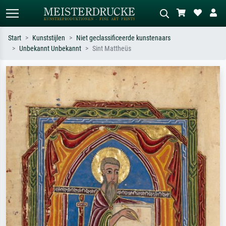
Start
Kunststijlen
Niet geclassificeerde kunstenaars
Unbekannt Unbekannt
Sint Mattheüs
Standaard zoeken
AI-beeldzoeker
Zoek op kunstenaar, titel of stijl – bijv.
Beschrijf de scène – bijv. groene
Monet, Sterrennacht, impressionisme,
weide, abstract met veel rood, donker
Hokusai-golf, naakt.
olieverfschilderij, staand naakt naast
een boom.