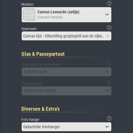
Medium
Canvas Leonardo (satijn)
(Canvas Venezia)
Spanraam
Canvas lijst - Afbeelding gespiegeld aan de zijkant
Glas & Passepartout
Glas (inclusief achterbord)
Selecteer aub
Passe-partout
Geen passe-partout
Diversen & Extra's
Foto hanger
Gekartelde fotohanger