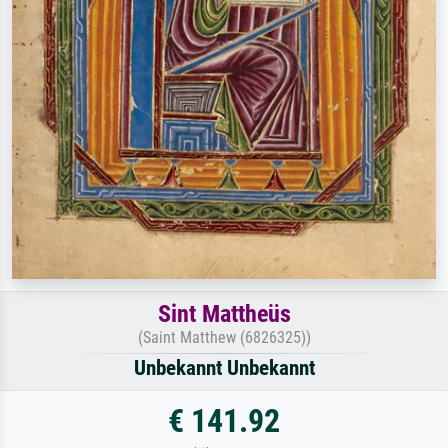
Sint Mattheüs
(Saint Matthew (6826325))
Unbekannt Unbekannt
€ 141.92