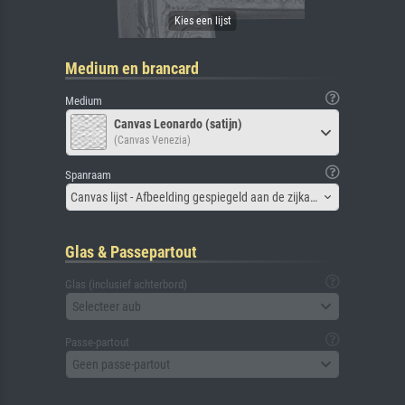
Medium en brancard
Medium
Canvas Leonardo (satijn)
(Canvas Venezia)
Spanraam
Canvas lijst - Afbeelding gespiegeld aan de zijkant
Glas & Passepartout
Glas (inclusief achterbord)
Selecteer aub
Passe-partout
Geen passe-partout