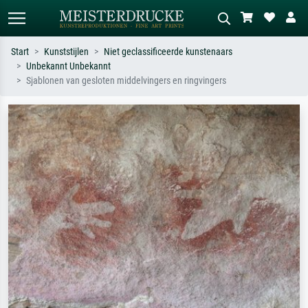
Start
Kunststijlen
Niet geclassificeerde kunstenaars
Unbekannt Unbekannt
Standaard zoeken
AI-beeldzoeker
Sjablonen van gesloten middelvingers en ringvingers
Zoek op kunstenaar, titel of stijl – bijv.
Beschrijf de scène – bijv. groene
Monet, Sterrennacht, impressionisme,
weide, abstract met veel rood, donker
Hokusai-golf, naakt.
olieverfschilderij, staand naakt naast
een boom.