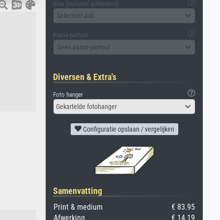
Glas (inclusief achterbord)
Selecteer aub
Passe-partout
Geen passe-partout
Diversen & Extra's
Foto hanger
Gekartelde fotohanger
Configuratie opslaan / vergelijken
Samenvatting
Print & medium
€ 83.95
Afwerking
€ 14.19