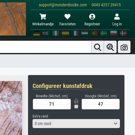
support@meisterdrucke.com · 0043 4257 29415
Winkelmandje
Favorieten
Registreer
Log in
Configureer kunstafdruk
Breedte (Motief, cm)
Hoogte (Motief, cm)
Extra rand
0 cm rand