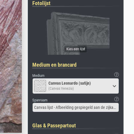
Fotolijst
Medium en brancard
Medium
Canvas Leonardo (satijn)
(Canvas Venezia)
Spanraam
Canvas lijst - Afbeelding gespiegeld aan de zijkant
Glas & Passepartout