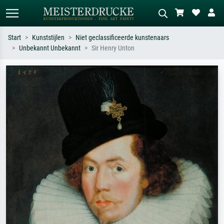
Start
Kunststijlen
Niet geclassificeerde kunstenaars
Unbekannt Unbekannt
Sir Henry Unton
Standaard zoeken
AI-beeldzoeker
Zoek op kunstenaar, titel of stijl – bijv.
Beschrijf de scène – bijv. groene
Monet, Sterrennacht, impressionisme,
weide, abstract met veel rood, donker
Hokusai-golf, naakt.
olieverfschilderij, staand naakt naast
een boom.