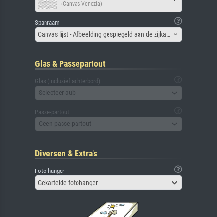
(Canvas Venezia)
Spanraam
Canvas lijst - Afbeelding gespiegeld aan de zijkant
Glas & Passepartout
Glas (inclusief achterbord)
Selecteer aub
Passe-partout
Geen passe-partout
Diversen & Extra's
Foto hanger
Gekartelde fotohanger