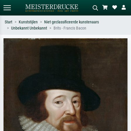
Start
Kunststijlen
Niet geclassificeerde kunstenaars
Unbekannt Unbekannt
Brits - Francis Bacon
Standaard zoeken
AI-beeldzoeker
Zoek op kunstenaar, titel of stijl – bijv.
Beschrijf de scène – bijv. groene
Monet, Sterrennacht, impressionisme,
weide, abstract met veel rood, donker
Hokusai-golf, naakt.
olieverfschilderij, staand naakt naast
een boom.