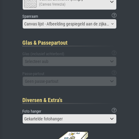
(Canvas Venezia)
Spanraam
Canvas lijst - Afbeelding gespiegeld aan de zijkant
Glas & Passepartout
Glas (inclusief achterbord)
Selecteer aub
Passe-partout
Geen passe-partout
Diversen & Extra's
Foto hanger
Gekartelde fotohanger