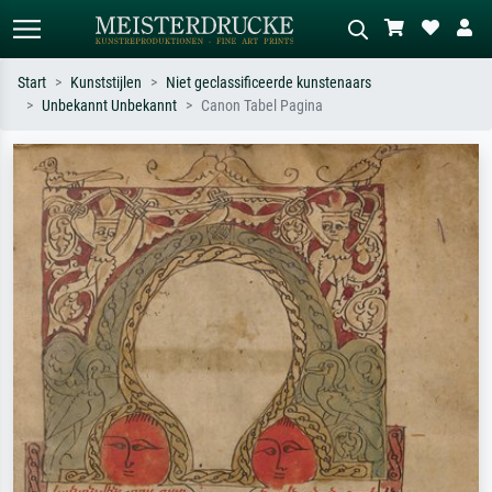
Start
Kunststijlen
Niet geclassificeerde kunstenaars
Unbekannt Unbekannt
Canon Tabel Pagina
Standaard zoeken
AI-beeldzoeker
Zoek op kunstenaar, titel of stijl – bijv.
Beschrijf de scène – bijv. groene
Monet, Sterrennacht, impressionisme,
weide, abstract met veel rood, donker
Hokusai-golf, naakt.
olieverfschilderij, staand naakt naast
een boom.