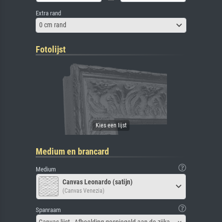
Extra rand
0 cm rand
Fotolijst
Medium en brancard
Medium
Canvas Leonardo (satijn)
(Canvas Venezia)
Spanraam
Canvas lijst - Afbeelding gespiegeld aan de zijkant